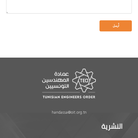
handassa@oit.org.tn
النشرية