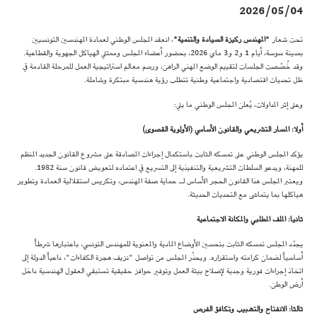
2026/05/04
تحت شعار
"المهندس ركيزة السيادة والتنمية"
، انعقد المجلس الوطني لعمادة المهندسين التونسيين
بمدينة سوسة، أيام 1 و2 و3 ماي 2026، بحضور أعضاء المجلس وممثلي الهياكل الجهوية والقطاعية.
وقد خُصّصت الجلسات لتقييم الوضع المهني الراهن، ورسم معالم استراتيجية العمل للمرحلة القادمة في
ظل تحديات اقتصادية واجتماعية وطنية تتطلب رؤية هندسية مبتكرة وشاملة.
وعلى إثر المداولات، يُعلن المجلس الوطني ما يلي:
أولا: المسار التشريعي والقانون الأساسي (الأولوية القصوى)
يؤكد المجلس الوطني على تمسكه الثابت باستكمال إجراءات المصادقة على مشروع القانون الجديد المنظم
للمهنة، ويدعو السلطات التشريعية والتنفيذية إلى التسريع في اعتماده لتعويض قانون سنة 1982.
ويعتبر المجلس هذا القانون الحجر الأساس لـ حماية صفة المهندس، وتكريس استقلالية العمادة وتطوير
هياكلها بما يتماشى مع التحديات الحديثة.
ثانيا: الملف المطلبي والمكانة الاجتماعية
يجدّد المجلس تمسكه الثابت بتحسين الأوضاع المادية والمعنوية للمهندس التونسي، باعتبارها شرطاً
أساسياً لضمان كرامته واستقراره. ويحذّر المجلس من تواصل "نزيف هجرة الكفاءات"، داعياً الدولة إلى
اتخاذ إجراءات فورية وجدية لإصلاح بيئة العمل وتوفير حوافز حقيقية تستبقي العقول الهندسية داخل
أرض الوطن.
ثالثا: الانفتاح والتشبيب وتكافؤ الفرص