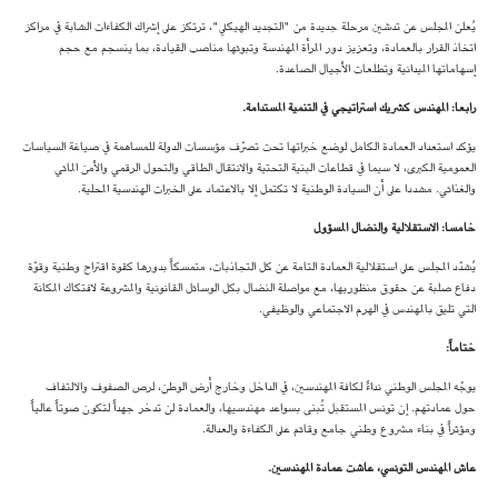
يُعلن المجلس عن تدشين مرحلة جديدة من "التجديد الهيكلي"، ترتكز على إشراك الكفاءات الشابة في مراكز
اتخاذ القرار بالعمادة، وتعزيز دور المرأة المهندسة وتبوئها مناصب القيادة، بما ينسجم مع حجم
إسهاماتها الميدانية وتطلعات الأجيال الصاعدة.
رابعا: المهندس كشريك استراتيجي في التنمية المستدامة
.
يؤكد استعداد العمادة الكامل لوضع خبراتها تحت تصرّف مؤسسات الدولة للمساهمة في صياغة السياسات
العمومية الكبرى، لا سيما في قطاعات البنية التحتية والانتقال الطاقي والتحول الرقمي والأمن المائي
والغذائي. مشددا على أن السيادة الوطنية لا تكتمل إلا بالاعتماد على الخبرات الهندسية المحلية.
خامسا: الاستقلالية والنضال المسؤول
يُشدّد المجلس على استقلالية العمادة التامة عن كل التجاذبات، متمسكاً بدورها كقوة اقتراح وطنية وقوّة
دفاع صلبة عن حقوق منظوريها، مع مواصلة النضال بكل الوسائل القانونية والمشروعة لافتكاك المكانة
التي تليق بالمهندس في الهرم الاجتماعي والوظيفي.
ختاماً
:
يوجّه المجلس الوطني نداءً لكافة المهندسين، في الداخل وخارج أرض الوطن، لرص الصفوف والالتفاف
حول عمادتهم. إن تونس المستقبل تُبنى بسواعد مهندسيها، والعمادة لن تدخر جهداً لتكون صوتاً عالياً
ومؤثراً في بناء مشروع وطني جامع وقائم على الكفاءة والعدالة.
عاش المهندس التونسي، عاشت عمادة المهندسين
.