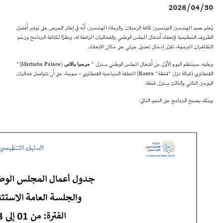
2026/04/30
يُعلم عميد المهندسين التونسيين كافة الزميلات والزملاء المهندسين، أنّه في إطار الحرص على توفير أفضل
الظروف التنظيمية لإنعقاد أشغال المجلس الوطني والفعاليات المرافقة له، ونظرًا لكثافة البرنامج وزخم
التظاهرات المبرمجة، تقرّر إدخال تعديل جزئي على مكان الانعقاد.
وعليه، سينتظم اليوم الأوّل من أشغال المجلس الوطني بـنزل "
مرحبا بالاس
(Marhaba Palace)"
القنطاوي (قبالة نزل "قنطة" Kanta) المنطقة السياحية القنطاوي - سوسة، على أن تتواصل فعاليات
اليومين الثاني والثالث بـنزل قنطة.
وبذلك يصبح البرنامج على النحو التالي: