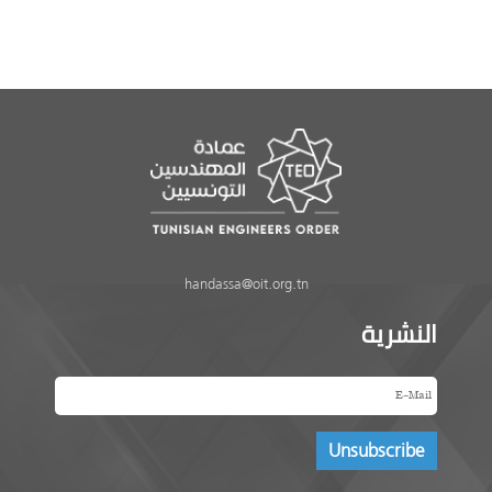
handassa@oit.org.tn
النشرية