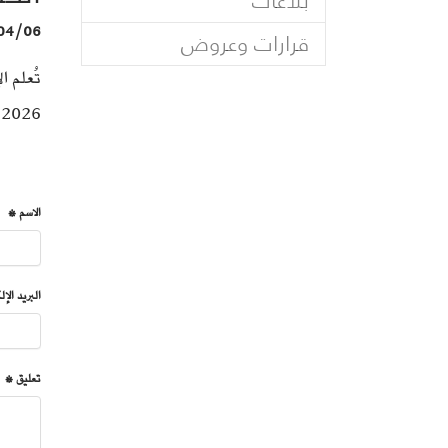
بلاغات
04/06
قرارات وعروض
تُعلم 
2026 في أجل أقصاه يوم 01 ماي 2026 التفاصيل في نص
الاسم *
البريد الإ
تعليق *