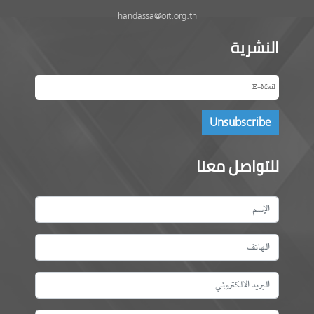
handassa@oit.org.tn
النشرية
للتواصل معنا