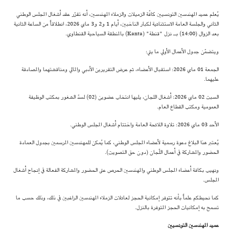
يُعلم عميد المهندسين التونسيين كافّة الزميلات والزملاء المهندسين، أنه تقرّر عقد أشغال المجلس الوطني
الثاني والجلسة العامة الاستثنائية لكبار الناخبين، أيام 1 و2 و3 ماي 2026، انطلاقاً من الساعة الثانية
بعد الزوال (14:00) بـ نزل "قنطة" (Kanta) بالمنطقة السياحية القنطاوي.
ويتضمّن جدول الأعمال الأولي ما يلي:
الجمعة 01 ماي 2026: استقبال الأعضاء، ثم عرض التقريرين الأدبي والمالي ومناقشتهما والمصادقة
عليهما.
السبت 02 ماي 2026: أشغال اللجان، يليها انتخاب عضوين (02) لسدّ الشغور بمكتب الوظيفة
العمومية ومكتب القطاع العام.
الأحد 03 ماي 2026: تلاوة اللائحة العامة واختتام أشغال المجلس الوطني.
يُعتبر هذا البلاغ دعوة رسمية لأعضاء المجلس الوطني، كما يُمكن للمهندسين المرسمين بجدول العمادة
الحضور والمشاركة في أعمال اللّجان (دون حق التصويت).
ونهيب بكافة أعضاء المجلس الوطني والمهندسين الحرص على الحضور والمشاركة الفعالة في إنجاح أشغال
المجلس.
كما نحيطكم علماً بأنه تتوفر إمكانية الحجز لعائلات الزملاء المهندسين الراغبين في ذلك، وذلك حسب ما
تسمح به إمكانيات الحجز المتوفرة بالنزل.
عميد المهندسين التونسيين