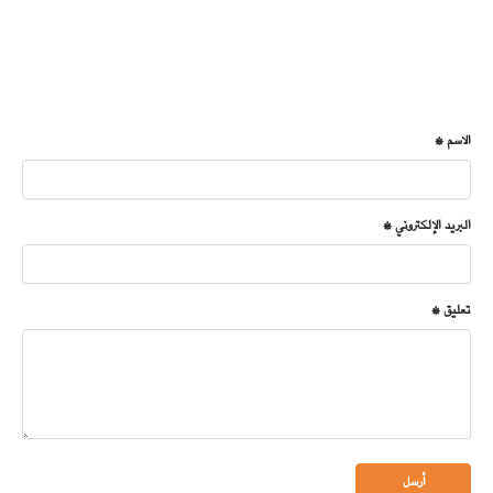
الاسم *
البريد الإلكتروني *
تعليق *