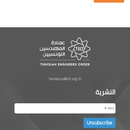
handassa@oit.org.tn
النشرية