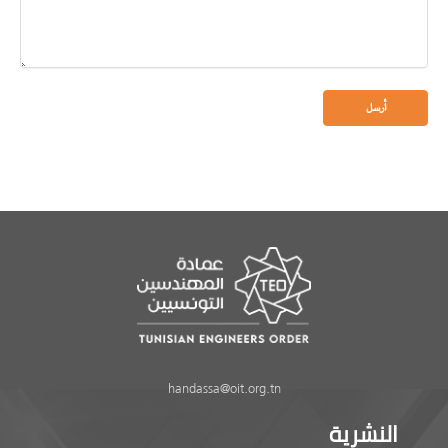
handassa@oit.org.tn
النشرية