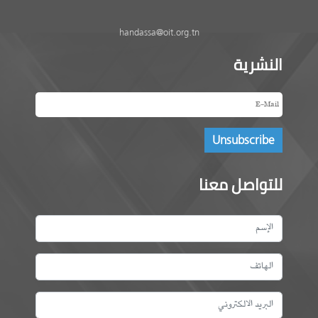
handassa@oit.org.tn
النشرية
للتواصل معنا