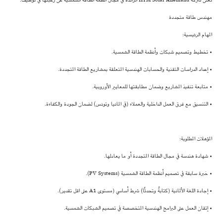
تعلن شركة HTM Solar Allemand الرائدة في مجال أنظمة الطاقة الشمسية عن رغبتها في توظيف:
مهندس طاقة متجددة
المهام الرئيسية:
• تخطيط وتصميم شبكات وأنظمة الطاقة الشمسية.
• إعداد الدراسات التقنية والحسابات الهندسية المتعلقة بمشاريع الطاقة المتجددة.
• متابعة تنفيذ المشاريع وضمان مطابقتها للمعايير الأوروبية.
• التنسيق مع فرق العمل الداخلية والعملاء (في المانيا وتونس) لضمان الجودة والكفاءة.
المؤهلات المطلوبة:
• شهادة هندسة في مجال الطاقة المتجددة أو ما يعادلها.
• خبرة سابقة في تصميم أنظمة الطاقة الشمسية (PV Systems).
• إجادة اللغة الألمانية (كتابةً وتحدثًا) شرط أساسي (مستوى A1 على اقل تقدير).
• إتقان العمل على البرامج الهندسية المتخصصة في تصميم الشبكات الشمسية.