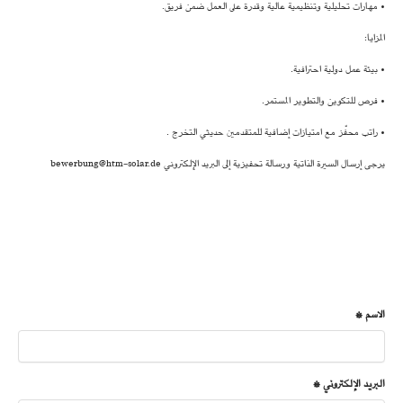
• مهارات تحليلية وتنظيمية عالية وقدرة على العمل ضمن فريق.
المزايا:
• بيئة عمل دولية احترافية.
• فرص للتكوين والتطوير المستمر.
• راتب محفّز مع امتيازات إضافية للمتقدمين حديثي التخرج .
يرجى إرسال السيرة الذاتية ورسالة تحفيزية إلى البريد الإلكتروني bewerbung@htm-solar.de
الاسم *
البريد الإلكتروني *