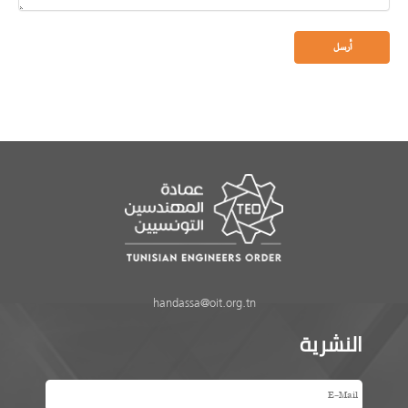
handassa@oit.org.tn
النشرية