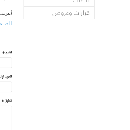
بلاغات
قرارات وعروض
اُجريت ان
المتعل
الاسم *
البريد الإ
تعليق *