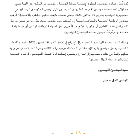
كما تُثمّن عمادة المهندسين الخطوة الإيجابية لحماية الهندسة والمهندس من الدخلاء على المهنة بمنع
محاولات إعطاء صفة مهندس لغير مستحقيها وذلك بصدور قرار لرئيس الحكومة في الرائد الرسمي
للجمهورية التونسية بتاريخ 30 جانفي 2025 يتعلق بضبط كيفية تنظيم المناظرة بالاختبارات لترقية
مهندسي الوظيفة العمومية والجماعات المحلية إلى مُختلف رتب المهندس حيث نصّ أنه من ضمن شروط
المشاركة في هذه المناظرات أن يكون المترشح من المُحرزين على الشهادة الوطنية لمهندس أو على شهادة
معادلة لها ومُرسّمًا بجدول عمادة المهندسين التونسيين.
وختاما تدعو عمادة المهندسين التونسيين إلى الإسراع في تطبيق اتفاق 16 فيفرى 2021 وتعميم المنحة
الخصوصية على مهندسي بقية المؤسسات والمنشآت العمومية لرفع المظلمة وحرصًا على تحسين مردودية
عملهم والحدّ من ظاهرة هجرتهم إلى الخارج وكخطوة إيجابية لردّ الاعتبار للمهندسين الركيزة الأساسية
لخلق الثروة وبناء الدولة وتنميتها.
عميد المهندسين التونسيين
المهندس كمال سحنون