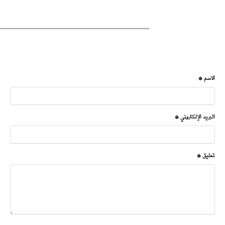
الاسم *
البريد الإلكتروني *
تعليق *