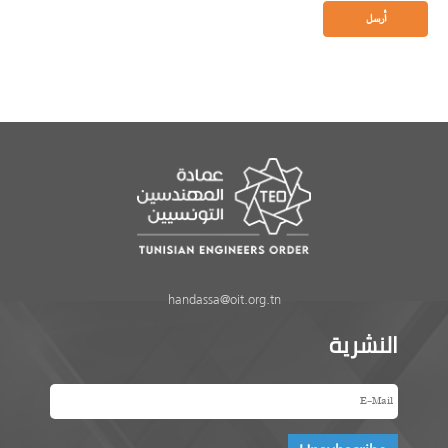
handassa@oit.org.tn
النشرية