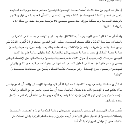
في 16 فيفري 2025
في مثل هذا اليوم من سنة 2021 أمضت عمادة المهندسين التونسيين محضر جلسة مع رئاسة الحكومة
ينص على تعميم المنحة الخصوصية على كافة مهندسي المؤسسات والمنشآت العمومية على غرار زملائهم
بالوظيفة العمومية وقد سجّلنا على إثر ذلك تمتيع مهندسي 93 مؤسسة عمومية فقط من جملة 247
بالزيادة المذكورة.
وإذ تُذكّر عمادة المهندسين التونسيين بأن هذا الاتفاق جاء بعد قيام المهندسين بسلسلة من التحركات
والنضالات منذ سنة 2017 وكذلك تطبيقا لتوصيات مجلس الأمن القومي المنعقد في 04 أكتوبر 2018 لذي
أوصى اَنذاك بتحسين ظروف المهندسين والكفاءات بصفة عامة وذلك بعد دراسة حول وضعية المهندسين
مقارنة ببقية الأسلاك في تونس ومقارنة بمهندسي الدول المشابهة. كما تناولت دراسة قام بها المعهد
التونسي للدراسات الإستراتيجية في جوان 2024 ظاهرة هجرة المهندسين وإنعكاساتها على الإقتصاد الوطني
ونصت في مخرجاتها على جملة من الحلول للحد من الظاهرة من بينها تحسين الوضعين المادي والمهني
للمهندسين وتحسين مناخ الإستثمار وهي توصيات تُثمّنها العمادة وتُعلن عن استعدادها للمساهمة في
تنزيلها.
كما تُبدي عمادة المهندسين، بهذه المناسبة، انشغالها لما آلت إليه وضعية المؤسسات والمنشآت العمومية من
جرّاء تفاقم هجرة المهندسين المتزايدة بشكل مُتواصل حيث أن سدّ شغور بعض مواقع المغادرين لهاته
المؤسسات يتمّ بمن ليس لهم التكوين والمؤهلات الهندسية اللاّزمة وهو ما من شأنه أن ينعكس سلبًا على
جودة خدماتها.
وتُشيد عمادة المهندسين التونسيين بالخصوص بمجهودات رئاسة الحكومة ووزارة الاقتصاد والتخطيط
ونضالات المهندسين في تفعيل اتفاق الزيادة في أربعة دواوين راجعة بالنظر للوزارة والتي تعطلت على
خلفية بعض الإجراءات البيروقراطية المُعقّدة.