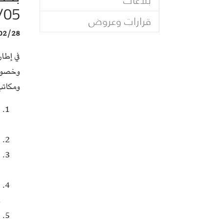
بلاغات
/05
قرارات وعروض
02/28
في إطا
ومكاتب
ت
ض
ت
ت
ع
ت
م
ق