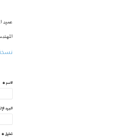
ال
عميد ال
المهند
نسخة 
الاسم *
البريد الإ
تعليق *