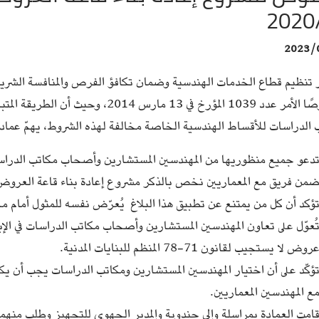
2020
2023/
ر تنظيم قطاع الخدمات الهندسية وضمان تكافؤ الفرص والمنافسة الشريف
وخصوصًا الأمر عدد 1039 المؤرخ في 13 م
 الدراسات للأقساط الهندسية الخاصة مخالفة لهذه الشروط، يهمّ عمادة 
دعو جميع منظوريها من المهندسين المستشارين وأصحاب مكاتب الدراسات
من فريق مع المعماريين نخص بالذكر مشروع إعادة بناء قاعة العروض بطبرق
ؤكد أن كل من يمتنع عن تطبيق هذا البلاغ يُعرّض نفسه للمثول أمام م
ُعوّل على تعاون المهندسين المستشارين وأصحاب مكاتب الدراسات في ال
روض لا يستجيب لقانون 71-78 المنظم للبنايات المدنية.
ؤكّد على أن اختيار المهندسين المستشارين ومكاتب الدراسات يجب أن يكو
ع المهندسين المعماريين.
امت العمادة بمراسلة والي جندوبة والمدير الجهوي للتجهيز وطلب منهما