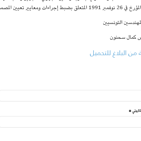
مؤرخ في 26 نوفمبر 1991 المتعلق بضبط إجراءات ومعايير تعيين المصممين وكذلك الأمر الحكومي عدد71-78.
مهندسين التونسيين
س كمال سحنون
من البلاغ للتحميل
لكتروني *