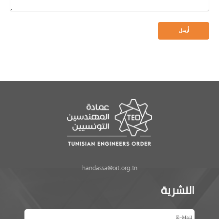
handassa@oit.org.tn
النشرية