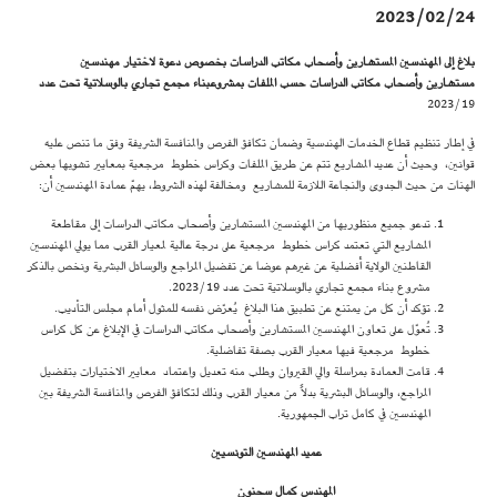
2023/02/24
بلاغ إلى المهندسين المستشارين وأصحاب مكاتب الدراسات بخصوص دعوة لاختيار مهندسين
مستشارين وأصحاب مكاتب الدراسات حسب الملفات بمشروع
بناء مجمع تجاري بالوسلاتية تحت عدد
2023/19
في إطار تنظيم قطاع الخدمات الهندسية وضمان تكافؤ الفرص والمنافسة الشريفة وفق ما تنص عليه
قوانين، وحيث أن عديد المشاريع تتم عن طريق الملفات وكراس خطوط مرجعية بمعايير تشوبها بعض
الهنات من حيث الجدوى والنجاعة اللازمة للمشاريع ومخالفة لهذه الشروط، يهمّ عمادة المهندسين أن:
تدعو جميع منظوريها من المهندسين المستشارين وأصحاب مكاتب الدراسات إلى مقاطعة
المشاريع التي تعتمد كراس خطوط مرجعية على درجة عالية لمعيار القرب مما يولي المهندسين
القاطنين الولاية أفضلية عن غيرهم عوضا عن تفضيل المراجع والوسائل البشرية ونخص بالذكر
مشروع بناء مجمع تجاري بالوسلاتية تحت عدد 2023/19.
تؤكد أن كل من يمتنع عن تطبيق هذا البلاغ يُعرّض نفسه للمثول أمام مجلس التأديب.
تُعوّل على تعاون المهندسين المستشارين وأصحاب مكاتب الدراسات في الإبلاغ عن كل كراس
خطوط مرجعية فيها معيار القرب بصفة تفاضلية.
قامت العمادة بمراسلة والي القيروان وطلب منه تعديل واعتماد معايير الاختيارات بتفضيل
المراجع، والوسائل البشرية بدلاً من معيار القرب وذلك لتكافؤ الفرص والمنافسة الشريفة بين
المهندسين في كامل تراب الجمهورية.
عميد المهندسين التونسيين
المهندس كمال سحنون