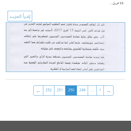
15 افريل…
252
251
250
249
…
1