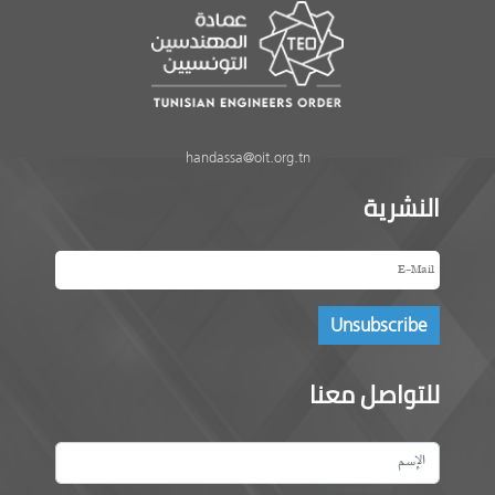
handassa@oit.org.tn
النشرية
للتواصل معنا