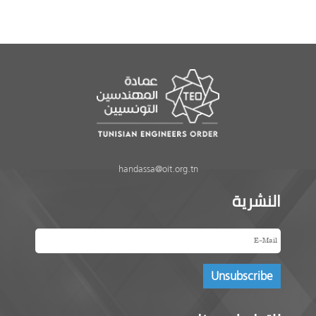
handassa@oit.org.tn
النشرية