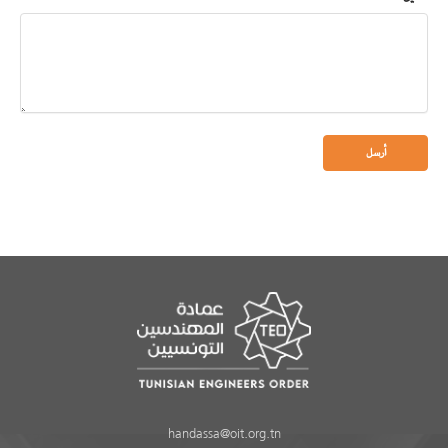
handassa@oit.org.tn