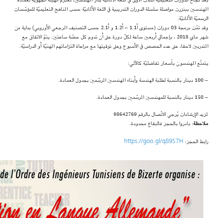
بعد نجاح الدورات التعليميّة الثلاث الأولى في اللغة الألمانيّة بدار المهندسين، تعتزم الهيئة الجهويّة لعمادة
المهندسين ببنزرت مواصلة سلسلة الدورات التدريبية في اللغة الألمانيّة حسب المناهج التعليميّة للمؤسّسات
الرسميّة الألمانيّة.
وقد تمّت برمجة 03 دورات (مستوى أ1.1 – أ1.2 و أ2.1 حسب التصنيف المرجعي الأوروبي) بداية من
شهر ماي 2018 ، بإجمالي أربعين ساعة لكلّ دورة على أن تدوم كل حصّة ساعتين. يتمّ الاتفاق مع
المتدربين لاحقا، على عدد الحصص في الأسبوع وعلى توقيتها مع مراعاة التزاماتهم المهنيّة أو الدراسيّة.
يتمتّع المهندسون بأسعار تفاضليّة كالآتي:
– 100 دينار بالنسبة لطلبة الهندسة وأبناء المهندسين المرسّمين بجدول العمادة.
– 150 دينار بالنسبة للمهندسين المرسّمين بجدول العمادة.
لمزيد الإرشادات يُرجي الاتّصال بالرقم 98642769
ملاحظة
: بادروا بالحجز فالبقاع محدودة.
https://goo.gl/q89S7H
رابط الحجز: