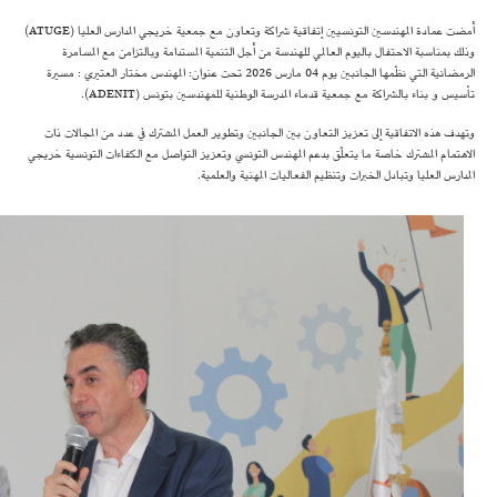
أمضت عمادة المهندسين التونسيين إتفاقية شراكة وتعاون مع جمعية خريجي المدارس العليا (ATUGE)
وذلك بمناسبة الاحتفال باليوم العالمي للهندسة من أجل التنمية المستدامة وبالتزامن مع المسامرة
الرمضانية التي نظّمها الجانبين يوم 04 مارس 2026 تحت عنوان: المهندس مختار العتيري : مسيرة
تأسيس و بناء بالشراكة مع جمعية قدماء المدرسة الوطنية للمهندسين بتونس (ADENIT).
وتهدف هذه الاتفاقية إلى تعزيز التعاون بين الجانبين وتطوير العمل المشترك في عدد من المجالات ذات
الاهتمام المشترك خاصة ما يتعلّق بدعم المهندس التونسي وتعزيز التواصل مع الكفاءات التونسية خريجي
المدارس العليا وتبادل الخبرات وتنظيم الفعاليات المهنية والعلمية.