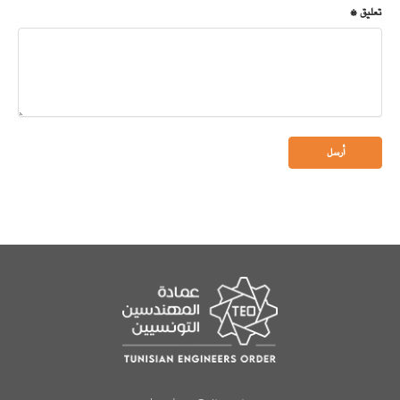
تعليق *