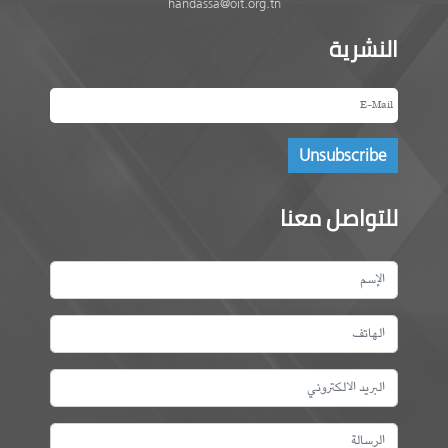
handassa@oit.org.tn
النشرية
للتواصل معنا