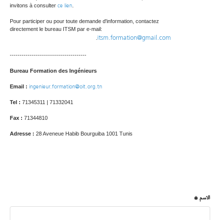
ce lien
invitons à consulter
.
Pour participer ou pour toute demande d'information, contactez
directement le bureau ITSM par e-mail:
itsm.formation@gmail.com
.
---------------------------------------
Bureau Formation des Ingénieurs
ingenieur.formation@oit.org.tn
Email :
Tel :
71345311 | 71332041
Fax :
71344810
Adresse :
28 Aveneue Habib Bourguiba 1001 Tunis
الاسم *