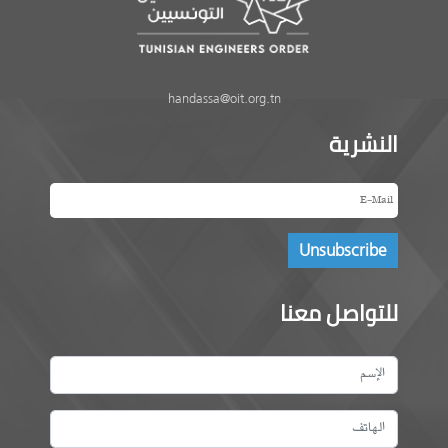
handassa@oit.org.tn
النشرية
للتواصل معنا