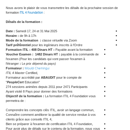
Nous avons le plaisir de vous transmettre les détails de la prochaine session de
ITIL 4 Foundation
formation
:
Détails de la formation :
Date :
Samedi 17, 24 et 31 Mai 2025
Horaire :
de 9h à 17h
Mode de la formation :
classe virtuelle via Zoom
Tarif préférentiel
pour les ingénieurs inscrits à l’Ordre
Formation ITIL : 408 Dinars HT :
Payable avant la formation
Voucher Examen : 1482 Dinars HT :
payable à la commande de
l'examen (Pour les candidats qui vont passer l'examen à
l'étranger
:
Le
prix dépend du pays)
Mouldi Chemingui
Formateur :
ITIL 4 Master
Certified,
Formateur accrédité par
ABAUDIT
pour le compte de
"
PeopleCert
Education"
274 sessions animées depuis 2011 pour 2471 Participants
Ayant visité 8 Pays pour donner des formations
Objectif de la formation :
La formation ITIL 4 Foundation vous
permettra de :
Comprendre les concepts clés ITIL, avoir un langage commun,
Connaître comment améliorer la qualité de service rendue à vos
clients grâce aux conseils ITIL 4,
Bien se préparer à l'examen de certification ITIL 4 Foundation,
Pour avoir plus de détails sur le contenu de la formation, nous vous