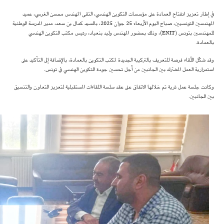
في إطار تعزيز انفتاح العمادة على مؤسسات التكوين الهندسي، التقى المهندس محسن الغرسي، عميد
المهندسين التونسيين، صباح اليوم الأربعاء 25 جوان 2025، بالسيد كمال بن سعد، مدير المدرسة الوطنية
للمهندسين بتونس (ENIT)، وذلك بحضور المهندس وليد بنعياد، رئيس مكتب التكوين الهندسي
بالعمادة.
وقد شكّل اللّقاء فرصة للتعريف بالتركيبة الجديدة لمكتب التكوين بالعمادة، بالإضافة إلى التأكيد على
استمرارية العمل المشترك بين الجانبين من أجل تحسين جودة التكوين الهندسي في تونس.
وكانت جلسة عمل ثرية تم خلالها الاتفاق على عقد سلسة اللقاءات المستقبلية لتعزيز التعاون والتنسيق
بين الجانبين.