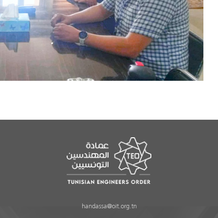
handassa@oit.org.tn