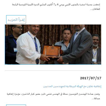
إنعقدت بمدينة اجخرة بالجنوب الليبي يومي 6 و7 أكتوبر الجاري الندوة الليبية التونسية الرابعة
للطاقات…
2017/07/17
إتفاقية تعاون مع الهيئة البريطانية للمهندسين المدنيين
وقعت عمادة المهندسين التونسيين ممثلة في المهندس فتحي ثابت عضو كبار الناخبين، مؤخرا، إتفاقية
صداقة…