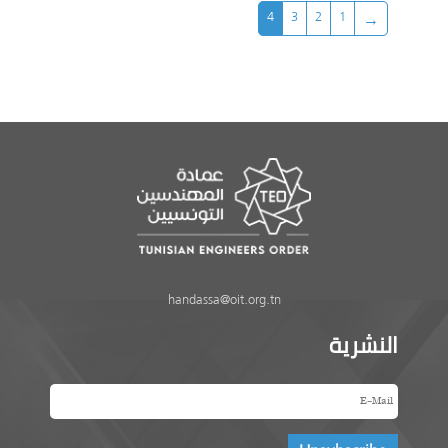
4
3
2
1
handassa@oit.org.tn
النشرية