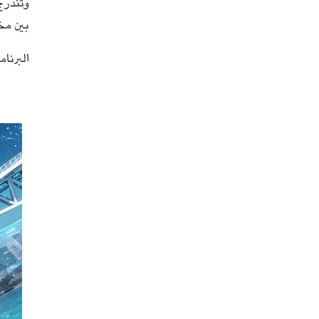
وتندرج
بين مخت
البرنام