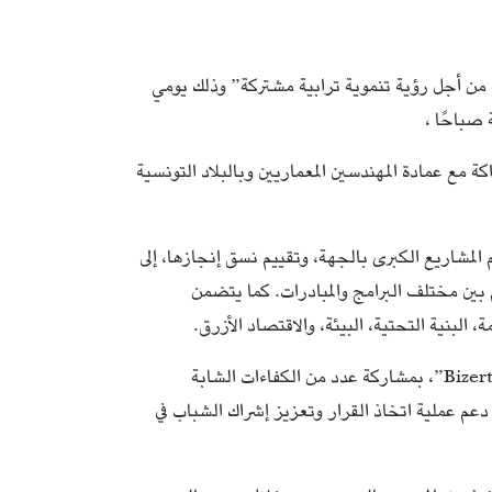
ت 2050: تقارب المشاريع المهيكلة من أجل رؤية تنموية ترابية مشتركة” وذلك يومي
ة مع عمادة المهندسين المعماريين وبالبلاد التونسية
المشاريع الكبرى بالجهة، وتقييم نسق إنجازها، إلى
ين مختلف البرامج والمبادرات. كما يتضمن
بنية التحتية، البيئة، والاقتصاد الأزرق.
ويتخلل هذه الفعاليات تنظيم “هاكاثون بنزرت 2050” و“Bizerte AI Design Lab”، بمشاركة عدد من الكفاءات الشابة
م عملية اتخاذ القرار وتعزيز إشراك الشباب في