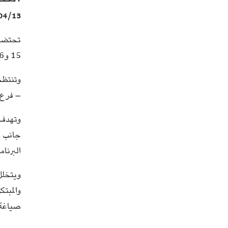
04/13
15 و16 أفريل 2026 بنزل Andaloucia ببنزرت إنطلاقا من الساعة التاسعة صباحًا ،
وتنتظم 
– فرع 
وتهدف ه
جانب م
البرنا
والمبت
صياغة 