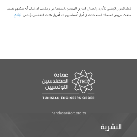
يُعلم الديوان الوطني للأسرة والعمران البشري المهندسين المستشارين ومكاتب الدراسات أنه يمكنهم تقديم
البلاغ
ملفات عروض الخدمات لسنة 2026 في أجل أقصاه يوم 22 أفريل 2026 التفاصيل في نص
handassa@oit.org.tn
النشرية