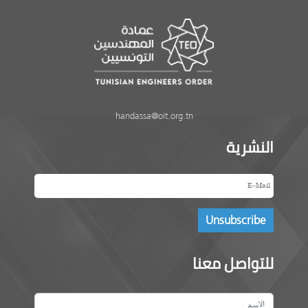
handassa@oit.org.tn
النشرية
للتواصل معنا