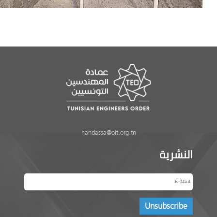
handassa@oit.org.tn
النشرية