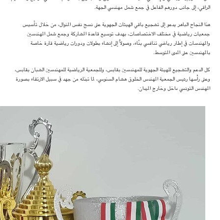
الراقي، إلى جانب دورهم الفاعل في جمع شمل مهندسي الجهة.
هذا النجاح الباهر يدعو إلى تشجيع باقي الهيئات الجهوية على نسج نفس المنوال، من خلال تأسيس
جمعيات رياضية في مختلف الاختصاصات، بهدف توسيع قاعدة المشاركة وجمع شمل المهندسين
والمهندسات في إطار رياضي تنافسي بنّاء، وصولاً إلى إنشاء بطولات ودورات رياضية قارة خاصة
بالمهندسين على المدى المتوسط.
كل الدعم والتشجيع للهيئة الجهوية للمهندسين بقابس، وللجمعية الرياضية للمهندسين الشبان بقابس،
وعلى رأسها رئيس الجمعية المهندس الخلوق هشام السنوسي، لما تبذله من جهد في سبيل الارتقاء بصورة
المهندس التونسي داخل وخارج الميدان.