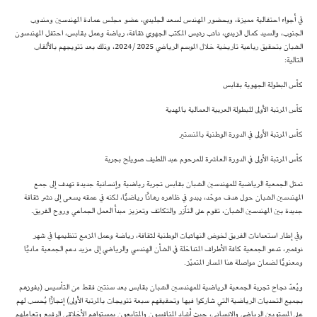
في أجواء احتفالية مميزة، وبحضور المهندس لسعد الجليدي، عضو مجلس عمادة المهندسين ومندوب
الجنوب، والسيد كمال الزيدي، نائب رئيس المكتب الجهوي ثقافة، رياضة وعمل بقابس، احتفل المهندسون
الشبان بتحقيق رباعية تاريخية خلال الموسم الرياضي 2024/2025، وذلك بعد تتويجهم بالألقاب
التالية:
كأس البطولة الجهوية بقابس
كأس المرتبة الأولى للبطولة العربية العمالية بالمهدية
كأس المرتبة الأولى في الدورة الوطنية بالمنستير
كأس المرتبة الأولى في الدورة العاشرة للمرحوم عبد اللطيف صويلح بجربة
تمثل الجمعية الرياضية للمهندسين الشبان بقابس تجربة رياضية وإنسانية جديدة تهدف إلى جمع
المهندسين الشبان حول هدف موحّد، يبدو في ظاهره رهانًا رياضيًا، لكنه في عمقه يسعى إلى نشر ثقافة
جديدة بين المهندسين الشبان، تقوم على التآزر والتكاتف وتعزيز مبدأ العمل الجماعي وروح الفريق.
وفي إطار استعدادات الفريق لخوض النهائيات الوطنية لثقافة، رياضة وعمل المزمع تنظيمها في شهر
نوفمبر، تدعو الجمعية كافة الأطراف المتداخلة في الشأن الهندسي والرياضي إلى مزيد دعم الجمعية ماديًا
ومعنويًا لضمان مواصلة هذا المسار المتميّز.
ويُعدّ نجاح تجربة الجمعية الرياضية للمهندسين الشبان بقابس بعد سنتين فقط من التأسيس (بفوزهم
بجميع التحديات الرياضية التي شاركوا فيها وتحقيقهم سبعة تتويجات بالمرتبة الأولى) إنجازًا يُحسب لهم
على المستويين الرياضي والإنساني، حيث أشاد المنافسون والمتابعون بمستواهم الأخلاقي الرفيع وتعاملهم