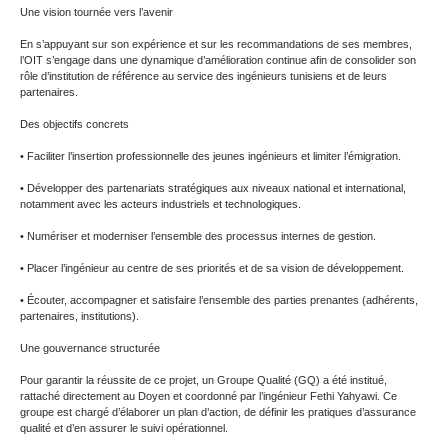
Une vision tournée vers l’avenir
En s’appuyant sur son expérience et sur les recommandations de ses membres,
l’OIT s’engage dans une dynamique d’amélioration continue afin de consolider son
rôle d’institution de référence au service des ingénieurs tunisiens et de leurs
partenaires.
Des objectifs concrets
• Faciliter l’insertion professionnelle des jeunes ingénieurs et limiter l’émigration.
• Développer des partenariats stratégiques aux niveaux national et international,
notamment avec les acteurs industriels et technologiques.
• Numériser et moderniser l’ensemble des processus internes de gestion.
• Placer l’ingénieur au centre de ses priorités et de sa vision de développement.
• Écouter, accompagner et satisfaire l’ensemble des parties prenantes (adhérents,
partenaires, institutions).
Une gouvernance structurée
Pour garantir la réussite de ce projet, un Groupe Qualité (GQ) a été institué,
rattaché directement au Doyen et coordonné par l’ingénieur Fethi Yahyawi. Ce
groupe est chargé d’élaborer un plan d’action, de définir les pratiques d’assurance
qualité et d’en assurer le suivi opérationnel.