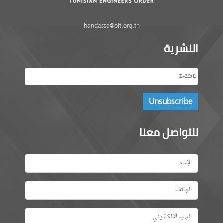
handassa@oit.org.tn
النشرية
للتواصل معنا