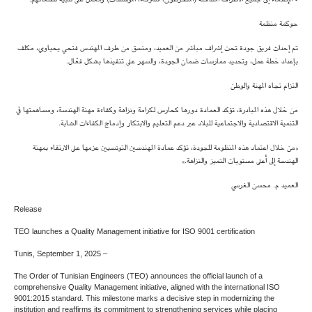
حوكمة منظمة
تم إحداث فريق جودة تحت إشراف مباشر من العميد، ومنسق من طرف المهندس فتحي يحياوي، مكلف
بإعداد خطة عمل، وتحديد ممارسات ضمان الجودة، والسهر على تنفيذها بشكل فعّال.
التزام تجاه المهنة والوطن
من خلال هذه المبادرة، تؤكد العمادة دورها كحارس لكرامة ونزاهة وكفاءة مهنة الهندسة، ومساهمتها في
التنمية الاقتصادية والاجتماعية للبلاد عبر دعم التعليم والابتكار وإدماج الكفاءات الشابة.
«من خلال اعتماد هذه المنظومة للجودة، تؤكد عمادة المهندسين التونسيين عزمها على الارتقاء بمهنة
الهندسة إلى أعلى مستويات التميز والنزاهة.»
العميد م. محسن الغرسي
Release
TEO launches a Quality Management initiative for ISO 9001 certification
Tunis, September 1, 2025 –
The Order of Tunisian Engineers (TEO) announces the official launch of a
comprehensive Quality Management initiative, aligned with the international ISO
9001:2015 standard. This milestone marks a decisive step in modernizing the
institution and reaffirms its commitment to strengthening services while placing