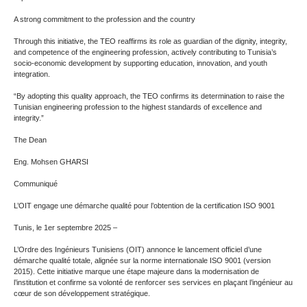
A strong commitment to the profession and the country
Through this initiative, the TEO reaffirms its role as guardian of the dignity, integrity,
and competence of the engineering profession, actively contributing to Tunisia’s
socio-economic development by supporting education, innovation, and youth
integration.
“By adopting this quality approach, the TEO confirms its determination to raise the
Tunisian engineering profession to the highest standards of excellence and
integrity.”
The Dean
Eng. Mohsen GHARSI
Communiqué
L’OIT engage une démarche qualité pour l’obtention de la certification ISO 9001
Tunis, le 1er septembre 2025 –
L’Ordre des Ingénieurs Tunisiens (OIT) annonce le lancement officiel d’une
démarche qualité totale, alignée sur la norme internationale ISO 9001 (version
2015). Cette initiative marque une étape majeure dans la modernisation de
l’institution et confirme sa volonté de renforcer ses services en plaçant l’ingénieur au
cœur de son développement stratégique.