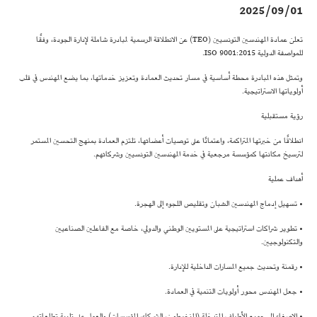
2025/09/01
تعلن عمادة المهندسين التونسيين (TEO) عن الانطلاقة الرسمية لمبادرة شاملة لإدارة الجودة، وفقًا
للمواصفة الدولية ISO 9001:2015.
وتمثل هذه المبادرة محطة أساسية في مسار تحديث العمادة وتعزيز خدماتها، بما يضع المهندس في قلب
أولوياتها الاستراتيجية.
رؤية مستقبلية
انطلاقًا من خبرتها المتراكمة، واعتمادًا على توصيات أعضائها، تلتزم العمادة بمنهج التحسين المستمر
لترسيخ مكانتها كمؤسسة مرجعية في خدمة المهندسين التونسيين وشركائهم.
أهداف عملية
• تسهيل إدماج المهندسين الشبان وتقليص اللجوء إلى الهجرة.
• تطوير شراكات استراتيجية على المستويين الوطني والدولي، خاصة مع الفاعلين الصناعيين
والتكنولوجيين.
• رقمنة وتحديث جميع المسارات الداخلية للإدارة.
• جعل المهندس محور أولويات التنمية في العمادة.
• الإصغاء إلى جميع الأطراف المتدخلة (المنخرطون، الشركاء، المؤسسات) والعمل على تلبية تطلعاتهم.