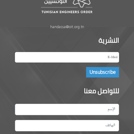
handassa@oit.org.tn
النشرية
للتواصل معنا