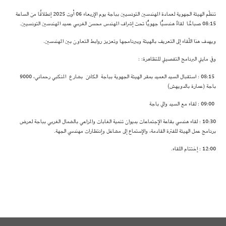
تنظّم الهيئة الجهوية لعمادة المهندسين التونسيين بباجة يوم الإربعاء 06 أوت 2025 إنطلاقًا من الساعة
08:15 صباحًا لقاءً هندسيًّا جهويًّا تحت إشراف المهندس محسن الغرسي عميد المهندسين التونسيين.
ويهدف هذا اللّقاء إلى التعريف بالهيئة وببرنامجها وتعزيز روابط التعاون بين المهندسين.
وفي مايلي البرنامج التفصيلي للتظاهرة: :
08:15 : استقبال السيد العميد بمقر الهيئة الجهوية بباجة الكائن بشارع المنكبي رحماني، 9000
باجة (عمارة بالدويهش)
09:00 : لقاء مع السيد والي باجة
10:30 : لقاء هندسي بقاعة الإجتماعات بديوان تنمية الغابات والمراعي بالشمال الغربي بباجة لعرض
برنامج عمل الهيئة للفترة القادمة، والإستماع إلى مشاغل وإنتظارات مهندسي الجهة.
12:00 : إختتام اللقاء.