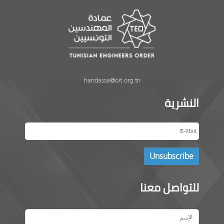
handassa@oit.org.tn
النشرية
للتواصل معنا