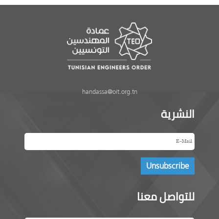
handassa@oit.org.tn
النشرية
للتواصل معنا