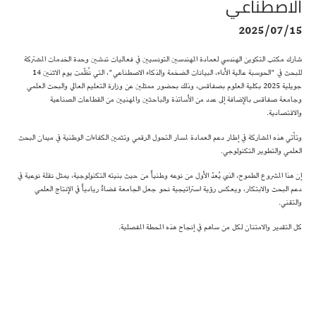
الاصطناعي
2025/07/15
شارك مكتب التكوين الهندسي لعمادة المهندسين التونسيين في فعاليات تدشين وحدة الخدمات المشتركة
للبحث في "الحوسبة عالية الأداء، البيانات الضخمة والذكاء الاصطناعي"، التي نُظّمت يوم الاثنين 14
جويلية 2025 بكلية العلوم بصفاقس، وذلك بحضور ممثلين عن وزارة التعليم العالي والبحث العلمي
وجامعة صفاقس بالإضافة إلى عدد من الأساتذة والباحثين والمهنيين من القطاعات الصناعية
والاقتصادية.
وتأتي هذه المشاركة في إطار دعم العمادة لمسار التحول الرقمي وتثمين الكفاءات الوطنية في ميدان البحث
العلمي والتطوير التكنولوجي.
إن هذا المشروع الطموح، الذي يُعدّ الأول من نوعه وطنياً من حيث بنيته التكنولوجية، يمثل نقلة نوعية في
دعم البحث والابتكار، ويعكس رؤية استراتيجية نحو جعل الجامعة فضاءً ريادياً في الإنتاج العلمي
والتقني.
كل التقدير والامتنان لكل من ساهم في إنجاح هذه المحطة المفصلية.