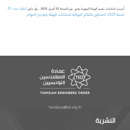
القرار عدد 31
اُجريت انتخابات تجديد الهيئة الجهوية بقبلي يوم الجمعة 25 أفريل 2025 . وفي مايلي
لسنة 2025 المتعلق بالنتائج النهائية لانتخابات الهيئة وتوزيع المهام
.
handassa@oit.org.tn
النشرية