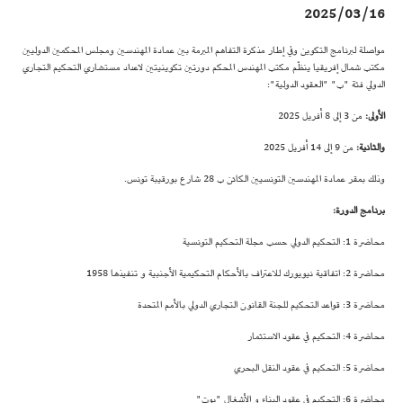
2025/03/16
مواصلة لبرنامج التكوين وفي إطار مذكرة التفاهم المبرمة بين عمادة المهندسين ومجلس المحكمين الدوليين
مكتب شمال إفريقيا ينظّم مكتب المهندس المحكم دورتين تكوينيتين لاعداد مستشاري التحكيم التجاري
الدولي فئة "ب" "العقود الدولية":
الأولى:
من 3 إلى 8 أفريل 2025
والثانية:
من 9 إلى 14 أفريل 2025
وذلك بمقر عمادة المهندسين التونسيين الكائن ب 28 شارع بورقيبة تونس.
برنامج الدورة:
محاضرة 1: التحكيم الدولي حسب مجلة التحكيم التونسية
محاضرة 2: اتفاقية نيويورك للاعتراف بالأحكام التحكيمية الأجنبية و تنفيذها 1958
محاضرة 3: قواعد التحكيم للجنة القانون التجاري الدولي بالأمم المتحدة
محاضرة 4: التحكيم في عقود الاستثمار
محاضرة 5: التحكيم في عقود النقل البحري
محاضرة 6: التحكيم في عقود البناء و الأشغال "بوت"