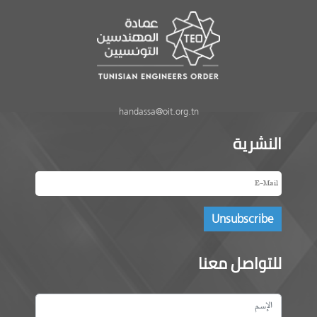
handassa@oit.org.tn
النشرية
للتواصل معنا