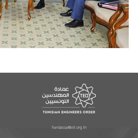
handassa@oit.org.tn