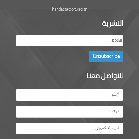
handassa@oit.org.tn
النشرية
للتواصل معنا