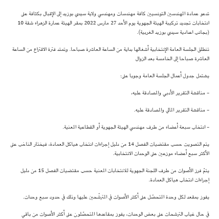
تدعو عمادة المهندسين التونسيين كافة مهندسات ومهندسي ولاية سيدي بوزيد إلى الإقبال بكثافة على
انتخابات تجديد تركيبة الهيئة الجهوية يوم الأحد 27 مارس 2022 بمقر الهيئة عمارة الزهراء شقة 10
(بجانب اعدادية سيدي بوزيد الغربية).
تنطلق الجلسة العامة الإنتخابية أشغالها بداية من الساعة العاشرة صباحا. وتمتد فترة الاقتراع من الساعة
العاشرة صباحا إلى الخامسة بعد الزوال
يشتمل جدول أعمال الجلسة العامة وجوبا على:
- مناقشة التقرير الأدبي والمصادقة عليه،
- مناقشة التقرير المالي والمصادقة عليه.
- انتخاب سبعة أعضاء من طرف مهندسي الهيئة الجهوية أو القطاعية المعنية.
يتم التصويت حسب مقتضيات الفصل 14 من دليل إجراءات انتخاب هياكل العمادة، فيختار الناخب على
الأكثر سبع أعضاء موزعين على الوحدات الانتخابية.
يتمّ فرز الأصوات من طرف اللجنة الجهوية للانتخابات المعنية حسب مقتضيات الفصل 15 من دليل
إجراءات انتخاب هياكل العمادة.
يفوز بمقعد لكل وحدة المتحصّل على أكثر الأصوات في المترشّحين عليها وذلك في حدود سبع وحدات.
في حال غياب الترشحات على بعض الوحدات، يفوز بمقاعدها المتحصّلون على أكثر الأصوات من باقي