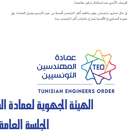
الوحدات الأخرى بعد استكمال تركيز مقاعدها.
في حال تساوى مترشحان، يفوز بالمقعد أكثر المترشحين أقدمية من حيث الترسيم بجدول العمادة، وفي
صورة التساوي في الأقدمية يُصرّح بانتخاب أكبر المترشحين سنا.