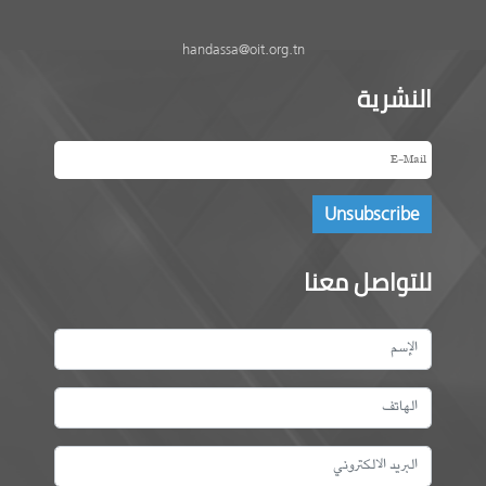
handassa@oit.org.tn
النشرية
للتواصل معنا