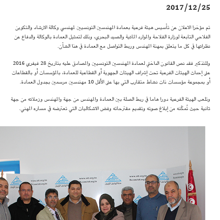
2017/12/25
تم مؤخرا الاعلان عن تأسيس هيئة فرعية بعمادة المهندسين التونسيين لمهندسي وكالة الارشاد والتكوين
الفلاحي التابعة لوزارة الفلاحة والموارد المائية والصيد البحري، وذلك لتمثيل العمادة بالوكالة والدفاع عن
نظرائها في كل ما يتعلق بمهنة المهندس وربط التواصل مع العمادة في هذا الشأن.
وللتذكير فقد نص القانون الداخلي لعمادة المهندسين التونسيين والمصادق عليه بتاريخ 28 فيفري 2016
على إحداث الهيئات الفرعية تحت إشراف الهيئات الجهوية أو القطاعية للعمادة، بالمؤسسات أو بالقطاعات
أو بمجموعة مؤسسات ذات نشاط متقارب التي بها على الأقل 10 مهندسين مرسمين بجدول العمادة.
وتلعب الهيئة الفرعية دورا هاما في ربط الصلة بين العمادة والمهندس من جهة والمهندس وزملائه من جهة
ثانية حيث تُمكّنه من إبلاغ صوته وتقديم مقترحاته وفض الاشكاليات التي تعترضه في مساره المهني.