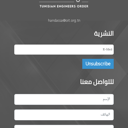
handassa@oit.org.tn
النشرية
للتواصل معنا