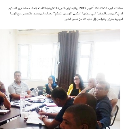
انطلقت، اليوم الثلاثاء 22 أكتوبر 2019 بولاية توزر، الدورة التكوينية الثامنة لإعداد مستشاري التحكيم
الدولي”المهندس المحكم” التي ينظمها “مكتب المهندس المحكم” بعمادة المهندسين بالتنسيق مع الهيئة
الجهوية بتوزر وتتواصل إلى غاية 24 من نفس الشهر.