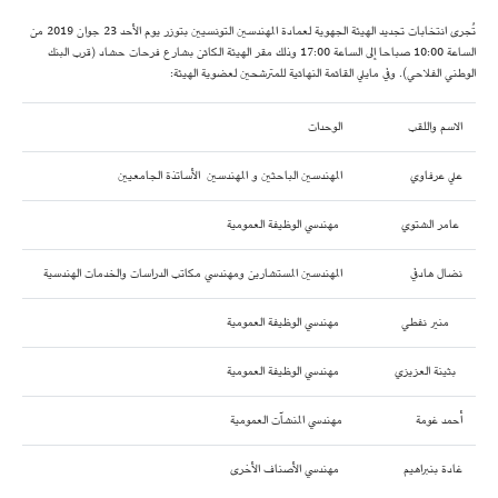
تُجرى انتخابات تجديد الهيئة الجهوية لعمادة المهندسين التونسيين بتوزر يوم الأحد 23 جوان 2019 من
الساعة 10:00 صباحا إلى الساعة 17:00 وذلك مقر الهيئة الكائن بشارع فرحات حشاد (قرب البنك
الوطني الفلاحي). وفي مايلي القائمة النهائية للمترشحين لعضوية الهيئة:
الاسم واللقب
الوحدات
علي عرفاوي
المهندسين الباحثين و المهندسين الأساتذة الجامعيين
عامر الشتوي
مهندسي الوظيفة العمومية
نضال هادفي
المهندسين المستشارين ومهندسي مكاتب الدراسات والخدمات الهندسية
منير نفطي
مهندسي الوظيفة العمومية
بثينة العزيزي
مهندسي الوظيفة العمومية
أحمد غومة
مهندسي المنشآت العمومية
غادة بنبراهيم
مهندسي الأصناف الأخرى