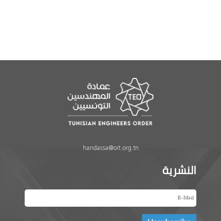
handassa@oit.org.tn
النشرية