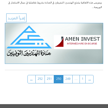
وبموجب هذه الاتفاقية يتمتع المهندسين المنخرطين في العمادة بشروط تفاضلية في مجال الاستثمار في
البورصة…
252
251
250
249
…
1