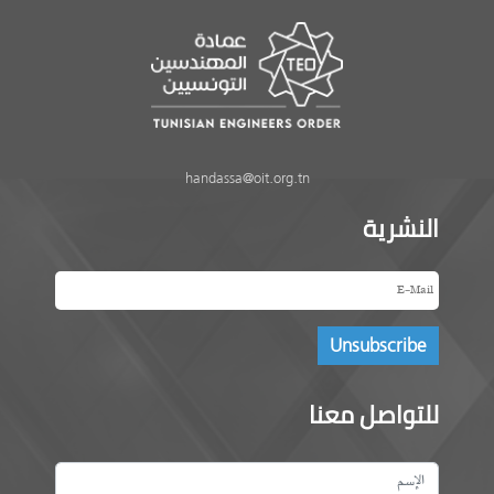
handassa@oit.org.tn
النشرية
للتواصل معنا