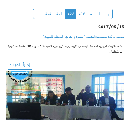
252
251
250
249
…
1
2017/05/15
بنزرت: مائدة مستديرة لتقديم “مشروع القانون المنظم للمهنة”
نظمت الهيئة الجهوية لعمادة المهندسين التونسيين ببنزرت يوم السبت 13 ماي 2017 مائدة مستديرة
تم خلالها…