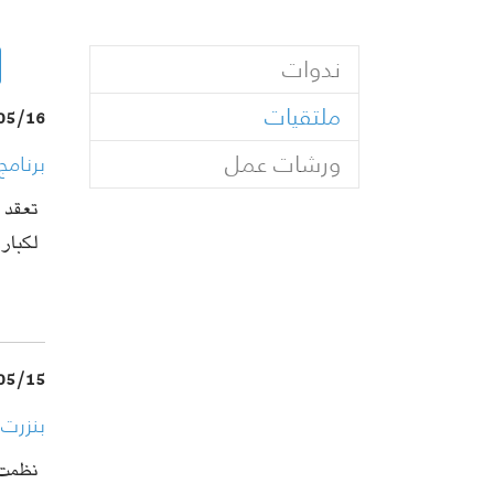
ندوات
(current)
ملتقيات
05/16
ورشات عمل
برنامج
تعقد ع
لكبار
05/15
بنزرت: