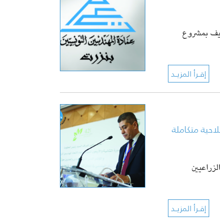
عريف بمشروع
احية متكاملة
لمهندسين الزراعيين