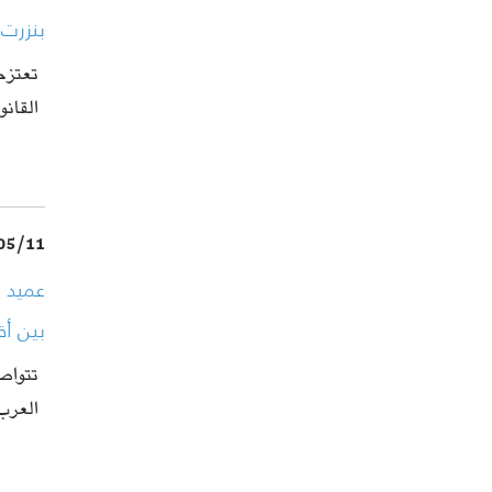
بنزرت:
تعتزم
القان
05/11
عميد ا
بين أق
العرب