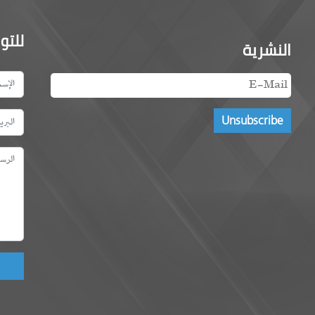
للتو
النشرية
ld!