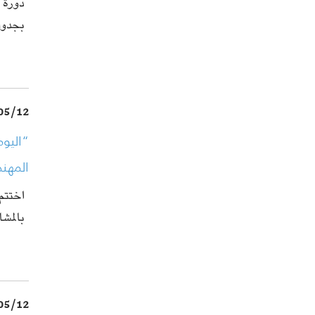
دورة ت
بجدو
05/12
“اليوم
المهند
بالمشا
05/12