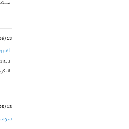
مستدي
05/13
القيرو
التكو
05/13
سوسة: 