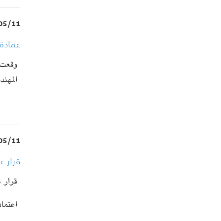
05/11
عمادة المهندسين ت
المهن
05/11
قرار عم
قرار عم
اعتما