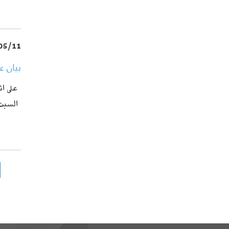
05/11
بيان 
على ا
السبت 15 افر