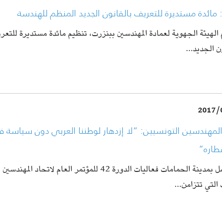
 مائدة مستديرة للتعريف بالقانون الجديد المنظم للهندسة
 الهيئة الجهوية لعمادة المهندسين ببنزرت، تنظيم مائدة مستديرة للت
ون الجديد…
2017/
لمهندسين التونسيين: “لا إزدهار لوطننا العربي دون سياسة فل
طاره”
تتواصل بمدينة الحمامات فعاليات الدورة 42 للمؤتمر العام لاتحاد ا
 التي تتزامن…