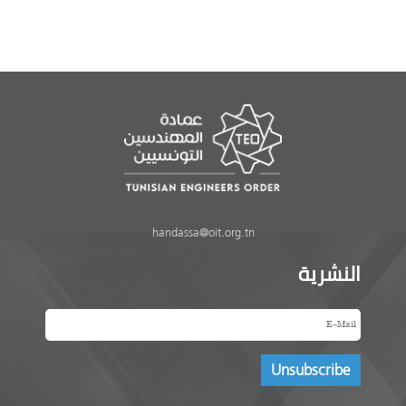
handassa@oit.org.tn
النشرية