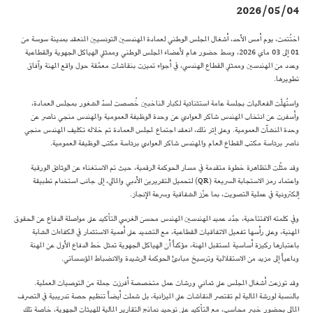
2026/05/04
اختُتمت، يوم أمس الأحد، أشغال المجلس الوطني لعمادة المهندسين التونسيين المنعقد بمدينة سوسة من
01 إلى 03 ماي 2026، وسط حضور هام لأعضاء المجلس الوطني وممثلي الهياكل الجهوية والقطاعية
وعدد من المهندسين وممثلي القطاع الهندسي، في أجواء تميزت بنقاشات معمّقة حول واقع المهنة وآفاق
تطويرها.
واستُهلّت الفعاليات بجلسة عامة استثنائية لكبار الناخبين خُصصت لسدّ الشغور بمجلس العمادة،
وأسفرت عن انتخاب المهندس شاكر العوادي عن وحدة الوظيفة العمومية والمهندس منجي ناصر عن
وحدة المنشآت العمومية. وعلى إثر ذلك، انعقد اجتماع لمجلس العمادة تم خلاله تكليف المهندس منجي
ناصر برئاسة مكتب القطاع العام والمهندس شاكر العوادي برئاسة مكتب الوظيفة العمومية.
وقد مثّلت التظاهرة خطوة متقدمة في مسار الحوكمة الرقمية، حيث تم الاستغناء عن الوثائق الورقية
واعتماد رمز الاستجابة السريعة (QR) لتحميل التقريرين الأدبي والمالي، إلى جانب استخدام تطبيقة
إلكترونية في عملية التصويت، بما عزّز الشفافية وسرعة الإنجاز.
وفي كلمته الافتتاحية، جدّد عميد المهندسين المهندس محسن الغرسي التأكيد على مواصلة الدفاع عن الحقوق
المهنية، وعلى رأسها تفعيل الاتفاقيات القطاعية، مع التشديد على أهمية الاستثمار في الكفاءات الشابة
باعتبارها ركيزة أساسية لمستقبل المهنة، مؤكداً أن الهياكل الجهوية تمثل خط الدفاع الأول عن المهنة
وداعياً إلى مزيد من الاستقلالية وترسيخ مبادئ الحوكمة الرشيدة والانضباط المؤسساتي.
وقد توزعت أشغال المجلس على ثماني ورشات عمل متخصصة أفرزت جملة من التوصيات العملية.
بالنسبة لورشة المالية لم تقتصر النقاشات على الميزانية، بل شملت أيضاً تنظيم حصة تدريبية في التصرف
المالي بحضور خبير محاسب، مع التأكيد على توحيد نماذج التقارير المالية للهيئات الجهوية، خاصة تلك