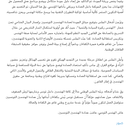
وفيما يخص ورشة الجودة، تم التأكيد على إعداد دليل جودة متكامل ووضع برنامج عملي للحصول على
الإشهادات بما يعزز الحوكمة داخل العمادة ويرتقي بأدائها المؤسسي. وفي هذا السياق، تم التشديد على
أهمية التكوين المستمر كآلية أساسية لمواكبة التطورات التقنية بما يرسخ مكانة المهندس ويعزز تنافسيته.
وتوّجت أشغال المجلس بتوقيع ميثاق الجودة لعمادة المهندسين التونسيين وإصدار البيان الختامي تحت
شعار “المهندس ركيزة السيادة والتنمية”، حيث أكد على أولوية استكمال المسار التشريعي من خلال
التسريع بالمصادقة على القانون الجديد المنظم للمهنة، باعتباره حجر الأساس لحماية صفة المهندس
وتكريس استقلالية العمادة. كما جدّد المجلس تمسكه بتحسين الأوضاع المادية والمعنوية للمهندسين،
محذراً من تفاقم ظاهرة هجرة الكفاءات وداعياً إلى إصلاح بيئة العمل وتوفير حوافز حقيقية لاستبقاء
الطاقات الوطنية.
وأعلن المجلس عن انطلاق مرحلة جديدة من التجديد الهيكلي تقوم على تشبيب الهياكل وتعزيز حضور
المرأة في مواقع القرار، إلى جانب تأكيد استعداد العمادة لوضع خبراتها على ذمة الدولة للمساهمة في صياغة
السياسات العمومية، خاصة في مجالات البنية التحتية والانتقال الطاقي والتحول الرقمي والأمنين المائي
والغذائي. كما شدد على استقلالية العمادة وتمسكها بدورها كقوة اقتراح وطنية ومدافعة عن حقوق
المهندسين في إطار القانون.
وفي ختام أشغاله، وجّه المجلس الوطني نداءً إلى كافة المهندسين داخل تونس وخارجها لرصّ الصفوف
والالتفاف حول عمادتهم، مؤكداً أن مستقبل تونس يُبنى بكفاءات أبنائها وأن عمادة المهندسين التونسيين
ستواصل العمل لتكون صوتاً مؤثراً في خدمة مشروع وطني قائم على الكفاءة والعدالة.
عاش المهندس التونسي، عاشت عمادة المهندسين التونسيين.
صور