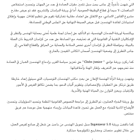
التي شهدت تأخيراً، إلى جانب بحث سبل تثمين مقرات العمادة في عدد من الجهات وتحسين استخلاص
المساهمات، لا سيما في قطاع الوظيفة العمومية. أما في ورشة الدراسات والتشريع، فقد تم عرض مقترح
مشروع القانون الاساسي، مع الاتفاق على اعتماد مقاربة تشاركية تقوم على تنظيم لقاءات جهوية وإطلاق
استبيانات لفائدة المهندسين قبل عرض الصيغة النهائية على المجلس الوطني للمصادقة.
وبالنسبة لورشة الخدمات الهندسية، تم التأكيد على إحداث لجنة علمية تُعنى بحماية المهندس والنظر في
الإشكاليات التقنية أو القانونية التي قد تعترضه، مع المصادقة على عدد من كراسات الشروط ذات الصلة
بالبيئة، ومواصلة النظر في كراسات أخرى تخص السلامة والحماية من الحرائق والقطاع الفلاحي، إلى
جانب التطرق إلى وضعية المهندسين أصحاب المكاتب المقيمين بالخارج.
كما ركزت ورشة نوادي " Clubs junior" على تعزيز سياسة القرب وإدماج المهندسين الشبان في العمادة
منذ تخرجهم، عبر التعريف بإطار المهنة وأخلاقياتها.
وشهدت ورشة المرأة المهندسة الإعلان عن بعث مكتب المهندسات التونسيات، الذي سيتولى إعداد خارطة
طريق ترتكز على المعطيات والإحصائيات وتطوير آليات الدعم، بما يضمن تكافؤ الفرص في الأجور
والترقيات ويعزز التوازن بين الحياة المهنية والأسرية.
وفي ورشة الخبراء العدليين، تم التطرق إلى مراجعة النصوص القانونية المنظمة وتحديد المسؤوليات وتحسين
الأوضاع المادية للخبراء مع العمل على تحيين قاعدة البيانات وإرساء منهجية عمل موحدة عبر فريق
مختص.
كما ناقشت ورشة Ingénieur 5.0 سبل تحويل المهندس من باحث عن شغل إلى صانع لفرص العمل،
من خلال تطوير منصات ومشاريع تكنولوجية مبتكرة.