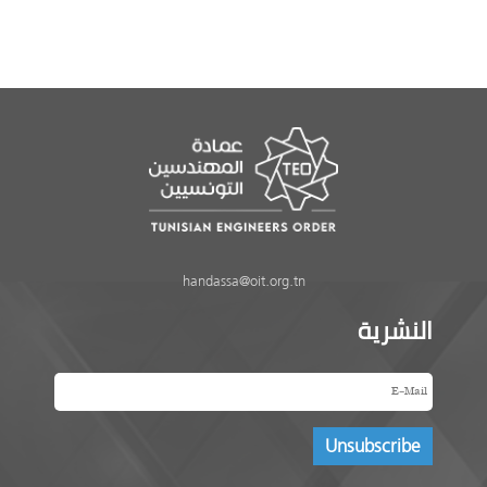
handassa@oit.org.tn
النشرية