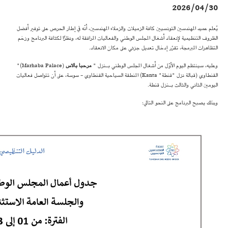
2026/04/30
يُعلم عميد المهندسين التونسيين كافة الزميلات والزملاء المهندسين، أنّه في إطار الحرص على توفير أفضل
الظروف التنظيمية لإنعقاد أشغال المجلس الوطني والفعاليات المرافقة له، ونظرًا لكثافة البرنامج وزخم
التظاهرات المبرمجة، تقرّر إدخال تعديل جزئي على مكان الانعقاد.
وعليه، سينتظم اليوم الأوّل من أشغال المجلس الوطني بـنزل "
مرحبا بالاس
(Marhaba Palace)"
القنطاوي (قبالة نزل "قنطة" Kanta) المنطقة السياحية القنطاوي - سوسة، على أن تتواصل فعاليات
اليومين الثاني والثالث بـنزل قنطة.
وبذلك يصبح البرنامج على النحو التالي: