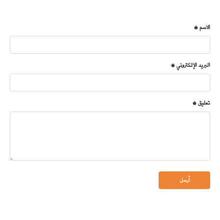
الاسم *
البريد الإلكتروني *
تعليق *