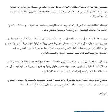
تحتضن ولاية بنزرت فعاليات تظاهرة “بنزرت 2050: تقارب المشاريع المهيكلة من أجل رؤية تنموية
ترابية مشتركة” وذلك يومي 15 و16 أفريل 2026 بنزل Andaloucia ببنزرت إنطلاقا من الساعة
التاسعة صباحًا ،
وتنتظم التظاهرة بمبادرة من الهيئة الجهوية لعمادة المهندسين ببنزرت وبالشراكة مع عمادة المهندسين
المعماريين وبالبلاد التونسية – فرع بنزرت وجمعية مشيدي تونس.
وتهدف هذه التظاهرة إلى توفير فضاء عمل يجمع مختلف المتدخلين لمتابعة تقدم المشاريع الكبرى بالجهة،
وتقييم نسق إنجازها، إلى جانب مناقشة سبل تطويرها ضمن رؤية تشاركية تقوم على التنسيق والانسجام
بين مختلف البرامج والمبادرات. كما يتضمن البرنامج جلسات حوارية وورشات عمل تغطي محاور
أساسية، من بينها الحوكمة، البنية التحتية، البيئة، والاقتصاد الأزرق.
ويتخلل هذه الفعاليات تنظيم “هاكاثون بنزرت 2050” و“Bizerte AI Design Lab”، بمشاركة عدد
من الكفاءات الشابة والمبتكرين، حيث سيتم تقديم حلول رقمية ومخرجات بصرية مبتكرة تهدف إلى دعم
عملية اتخاذ القرار وتعزيز إشراك الشباب في صياغة مستقبل الجهة.
وتندرج هذه المبادرة ضمن توجه يهدف إلى مزيد تحسين نجاعة التخطيط والتنفيذ على المستوى الجهوي،
من خلال تعزيز التنسيق بين مختلف المشاريع وتثمين الكفاءات الوطنية في خدمة التنمية.
البرنامج