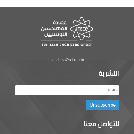
handassa@oit.org.tn
النشرية
للتواصل معنا