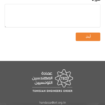
تعليق *
handassa@oit.org.tn