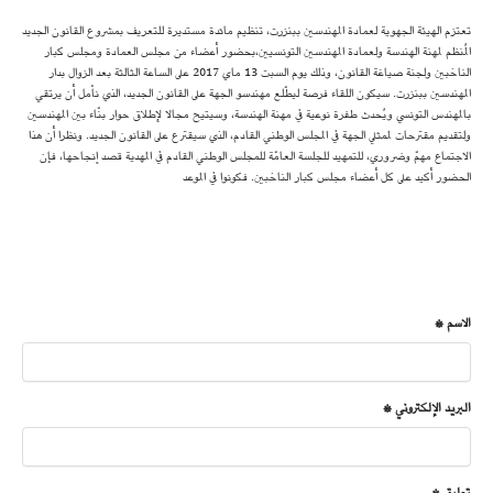
تعتزم الهيئة الجهوية لعمادة المهندسين ببنزرت، تنظيم مائدة مستديرة للتعريف بمشروع القانون الجديد
المُنظم لمهنة الهندسة ولعمادة المهندسين التونسيين،بحضور أعضاء من مجلس العمادة ومجلس كبار
الناخبين ولجنة صياغة القانون، وذلك يوم السبت 13 ماي 2017 على الساعة الثالثة بعد الزوال بدار
المهندسين ببنزرت. سيكون اللقاء فرصة ليطّلع مهندسو الجهة على القانون الجديد، الذي نأمل أن يرتقي
بالمهندس التونسي ويُحدث طفرة نوعية في مهنة الهندسة، وسيتيح مجالا لإطلاق حوار بنّاء بين المهندسين
ولتقديم مقترحات لممثلي الجهة في المجلس الوطني القادم، الذي سيقترع على القانون الجديد. ونظرا أن هذا
الاجتماع مهمّ وضروري، للتمهيد للجلسة العامّة للمجلس الوطني القادم في المهدية قصد إنجاحها، فإن
الحضور أكيد على كل أعضاء مجلس كبار الناخبين. فكونوا في الموعد
الاسم *
البريد الإلكتروني *