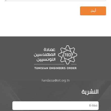
handassa@oit.org.tn
النشرية