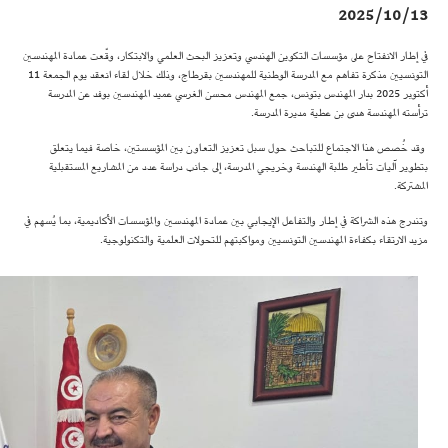
2025/10/13
في إطار الانفتاح على مؤسسات التكوين الهندسي وتعزيز البحث العلمي والابتكار، وقّعت عمادة المهندسين
التونسيين مذكرة تفاهم مع المدرسة الوطنية للمهندسين بقرطاج، وذلك خلال لقاء انعقد يوم الجمعة 11
أكتوبر 2025 بدار المهندس بتونس، جمع المهندس محسن الغرسي عميد المهندسين بوفد عن المدرسة
ترأسته المهندسة هدى بن عطية مديرة المدرسة.
وقد خُصص هذا الاجتماع للتباحث حول سبل تعزيز التعاون بين المؤسستين، خاصة فيما يتعلق
بتطوير آليات تأطير طلبة الهندسة وخريجي المدرسة، إلى جانب دراسة عدد من المشاريع المستقبلية
المشتركة.
وتندرج هذه الشراكة في إطار والتفاعل الإيجابي بين عمادة المهندسين والمؤسسات الأكاديمية، بما يُسهم في
مزيد الارتقاء بكفاءة المهندسين التونسيين ومواكبتهم للتحولات العلمية والتكنولوجية.