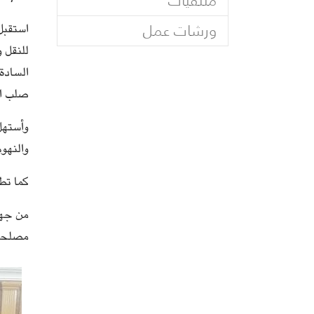
ملتقيات
ورشات عمل
للنقل 
السادة
صلب ال
وأستهل 
والنهوض
كما تط
من جهته
مصلحة 