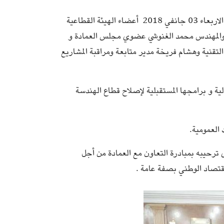
استقبل السيد خالد الشلي الرئيس المدير العام لديوان الطيران المدني والمطارات الاربعاء 03 جانفي 2018 أعضاء الهيئة القطاعية
 والمهندس محمد الغنوشي عضوي مجلس العمادة و
تقنية وهشام فريخة مدير متابعة ومراقبة المشاريع
لية و برامجها المستقبلية لإصلاح قطاع الهندسة
العمومية.
 ترحيبه بمبادرة التعاون مع العمادة من أجل
قتصاد الوطني بصفة عامة .