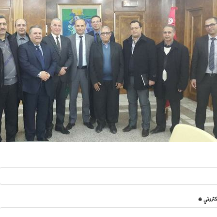
لكتروني *