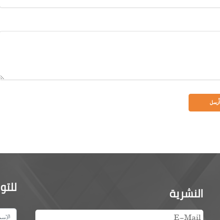
للتو
النشرية