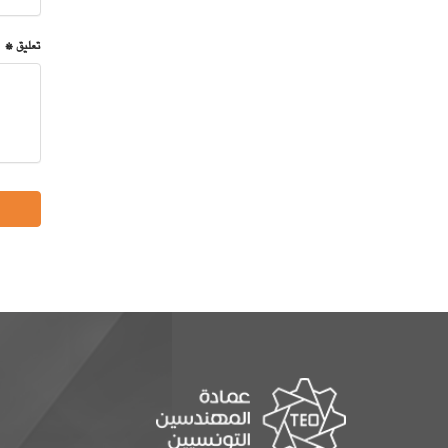
تعليق *