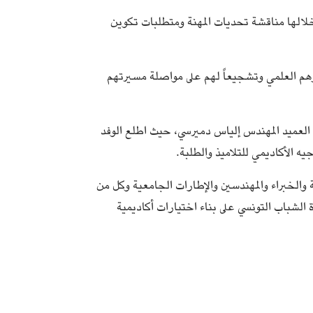
لالها مناقشة تحديات المهنة ومتطلبات تكوين
لمتفوقين وطنياً في #باكالوريا_2026، احتفاءً بتميزهم العلمي وتشجيعاً لهم على مواصلة مسيرتهم
ة العميد المهندس إلياس دميرسي، حيث اطلع الوفد
ه الأكاديمي للتلاميذ والطلبة.
والخبراء والمهندسين والإطارات الجامعية وكل من
 الشباب التونسي على بناء اختيارات أكاديمية