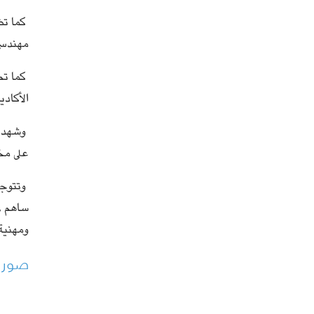
كما تض
مهندسي 
الأكادي
وشهد ال
على مخت
وتتوجه 
ساهم في
ومهنية 
صور