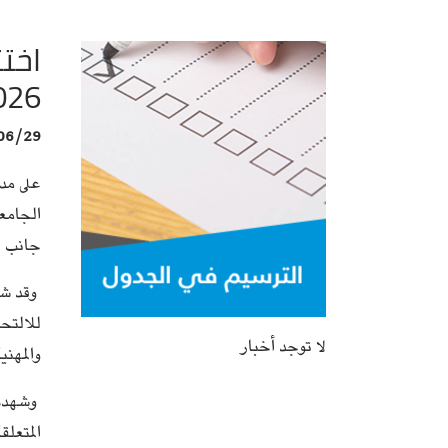
اختت
026
06/29
الجامعي 2026 تح
جانب خ
وقد شكل
للالتح
لا توجد أخبار
والمهني
وشهدت أ
المتعل