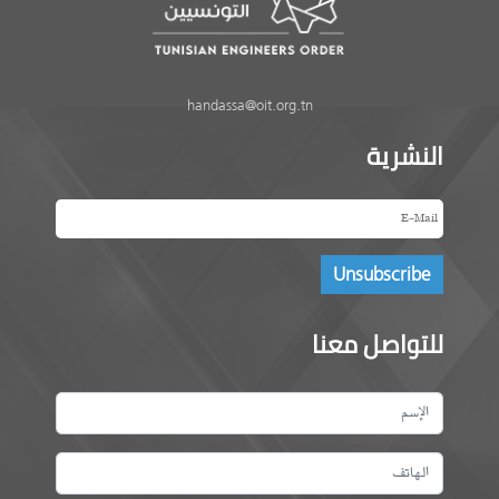
handassa@oit.org.tn
النشرية
للتواصل معنا