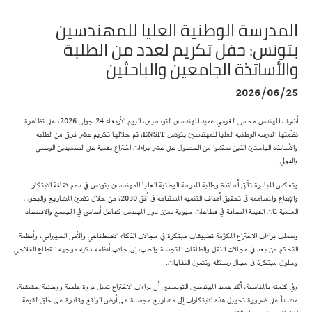
المدرسة الوطنية العليا للمهندسين
بتونس: حفل تكريم لعدد من الطلبة
والأساتذة الجامعين والباحثين
2026/06/25
أشرف المهندس محسن الغرسي عميد المهندسين التونسيين، اليوم الأربعاء 24 جوان 2026، على تظاهرة
نظّمتها المدرسة الوطنية العليا للمهندسين بتونس ENSIT، تم خلالها تكريم عشر فرق من الطلبة
والأساتذة الباحثين الذين تمكنوا من الحصول على عشر براءات اختراع تقنية على الصعيدين الوطني
والدولي.
وتعكس المبادرة تألق أساتذة وطلبة المدرسة الوطنية العليا للمهندسين بتونس في دعم ثقافة الابتكار
والإبداع والمساهمة في تحقيق أهداف التنمية المستدامة في أفق 2030، من خلال تثمين المشاريع والبحوث
العلمية ذات القيمة المضافة في قطاعات حيوية تعزز دور المهندس كفاعل أساسي في المجتمع والاقتصاد.
وشملت براءات الاختراع المكرّمة تطبيقات مبتكرة في مجالات الذكاء الاصطناعي والأمن السيبراني، وأنظمة
التحكم عن بعد في مجالات النقل والطاقات المتجددة والطب، إلى جانب أنظمة ذكية موجهة للقطاع الفلاحي
وحلول مبتكرة في مجال رسكلة وتثمين النفايات.
وفي كلمته بالمناسبة، أكد عميد المهندسين التونسيين أن براءات الاختراع تمثل ثروة علمية ووطنية حقيقية،
مشدداً على ضرورة تحويل هذه الابتكارات إلى مشاريع مجسدة على أرض الواقع وقادرة على خلق القيمة