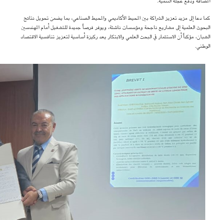
المضافة ودفع عجلة التنمية.
كما دعا إلى مزيد تعزيز الشراكة بين المحيط الأكاديمي والمحيط الصناعي، بما يضمن تحويل نتائج
البحوث العلمية إلى مشاريع ناجحة ومؤسسات ناشئة، ويوفر فرصاً جديدة للتشغيل أمام المهندسين
الشبان، مؤكداً أن الاستثمار في البحث العلمي والابتكار يعد ركيزة أساسية لتعزيز تنافسية الاقتصاد
الوطني.