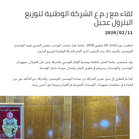
لقاء مع ر.م.ع الشركة الوطنية لتوزيع
البترول عجيل
2026/02/11
انعقدت، يوم الثلاثاء 10 فيفري 2026، جلسة عمل جمعت المهندس محسن الغرسي عميد المهندسين
التونسيين بالسيد خالد بتين الرئيس المدير العام للشركة الوطنية لتوزيع البترول.
وقد خُصّصت جلسة العمل لمناقشة وضعية الإطار الهندسي بالشركة حيث ثمّن الطرفان مجهودات
المهندسين والمهندسات ودورهم في تطوير العمل وضمان جودته داخل المؤسسة.
كما تمّ التطرّق إلى سبل تعزيز الشراكة بين عمادة المهندسين التونسيين والشركة، مع التأكيد على دور
العمادة في معاضدة مجهودات المؤسسات العمومية في القيام بدورها على أحسن وجه.