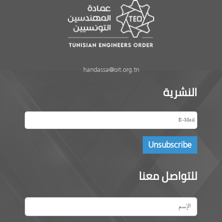
handassa@oit.org.tn
النشرية
للتواصل معنا