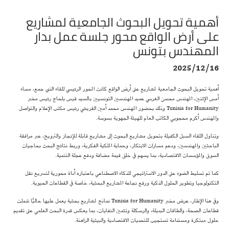
أهمية تحويل البحوث الجامعية لمشاريع
على أرض الواقع محور جلسة عمل بدار
المهندس بتونس
2025/12/16
أهمية تحويل البحوث الجامعية لمشاريع على أرض الواقع كانت المحور الرئيسي للقاء الذي جمع، مساء
أمس الإثنين، المهندس محسن الغرسي عميد المهندسين التونسيين بالسيد قيس بلحاج رئيس مخبر
Tunisia for Humanity وذلك بحضور المهندس محمد أمين القريشي رئيس مكتب الإعلام والتواصل
والمهندس أكرم محجوبي الكاتب العام للهيئة الجهوية بسوسة.
وتناول اللقاء السبل الكفيلة بتحويل مشاريع البحوث إلى مشاريع قابلة للإنجاز والترويج، عبر مرافقة
الباحثين والمهندسين، ودعم مسارات الابتكار، وحماية الملكية الفكرية، وربط نتائج البحث بحاجيات
السوق والمؤسسات الاقتصادية، بما يسهم في خلق قيمة مضافة ودفع عجلة التنمية.
كما تم تسليط الضوء على الدور الاستراتيجي للذكاء الاصطناعي باعتباره أداة محورية لتسريع نقل
التكنولوجيا وتطوير الحلول الذكية ورفع نجاعة المشاريع البحثية، خاصة في القطاعات الحيوية.
وفي هذا الإطار، عرض مخبر Tunisia for Humanity نماذج لمشاريع بحثية يعمل عليها حاليًا شملت
قطاعات الصحة، والطاقات البديلة، والرسكلة وتثمين النفايات، بما يعكس قدرة البحث العلمي على تقديم
حلول مبتكرة ومستدامة تستجيب للتحديات الاقتصادية والبيئية الراهنة.