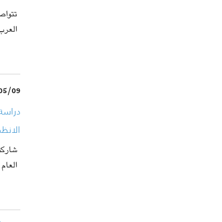
العرب
05/09
دراسة
الانظ
شاركت 
العام