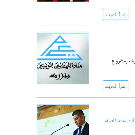
عريف بمشروع
احية متكاملة