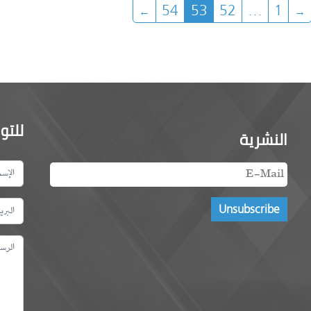
54
53
52
…
1
للتو
النشرية