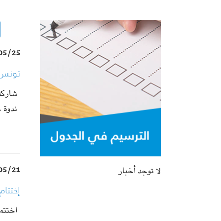
05/25
تونس: 
شاركت
ندوة 
لا توجد أخبار
05/21
إختتام
اختتمت