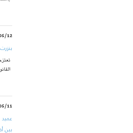
05/12
بنزرت:
تعتزم
القان
05/11
عميد ا
بين أق