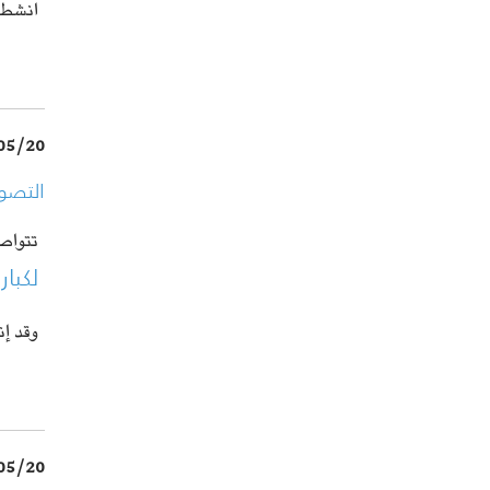
انشطة
05/20
التصو
تتواص
لكبار
وقد إ
05/20