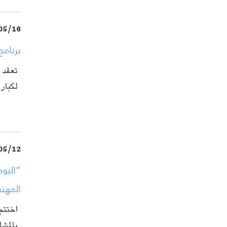
05/16
برنامج
تعقد ع
لكبار
05/12
“اليوم
المهند
بالمشا