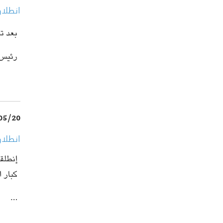
انطلا
بعد ت
رئيس 
05/20
انطلا
إنطلقت
كبار ا
…