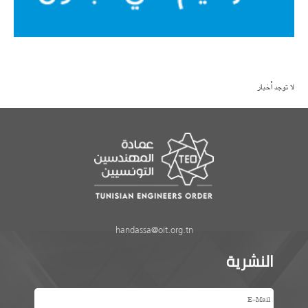
لا توجد أخبار
handassa@oit.org.tn
النشرية