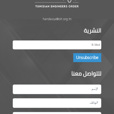
handassa@oit.org.tn
النشرية
للتواصل معنا