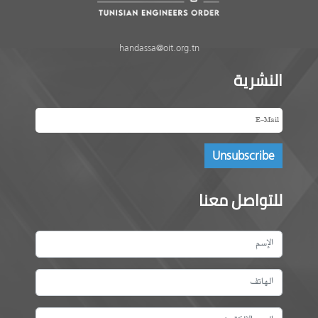
handassa@oit.org.tn
النشرية
للتواصل معنا